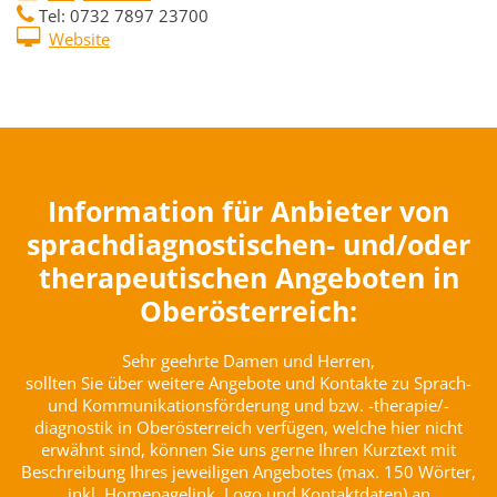
Tel: 0732 7897 23700
Website
Information für Anbieter von
sprachdiagnostischen- und/oder
therapeutischen Angeboten in
Oberösterreich:
Sehr geehrte Damen und Herren,
sollten Sie über weitere Angebote und Kontakte zu Sprach-
und Kommunikationsförderung und bzw. -therapie/-
diagnostik in Oberösterreich verfügen, welche hier nicht
erwähnt sind, können Sie uns gerne Ihren Kurztext mit
Beschreibung Ihres jeweiligen Angebotes (max. 150 Wörter,
inkl. Homepagelink, Logo und Kontaktdaten) an